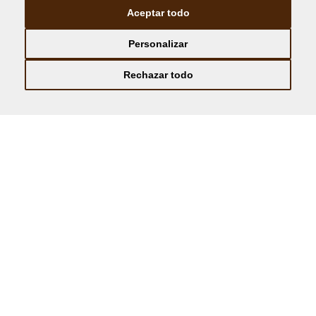
Aceptar todo
Personalizar
Rechazar todo
Suite
RESERVAR
Nuestras Suites, de 45 m2, están decoradas con un
elegante diseño de estilo residencial, combinado con
toques modernos. Disponibles con cama king size o
con dos camas.
Cama king size, Smart TV de 55", escritorio, cafetera
Nespresso de cortesía, minibar y amplio cuarto de
baño equipado con bañera y ducha NEBIA con efecto
spa.
COMODIDADES