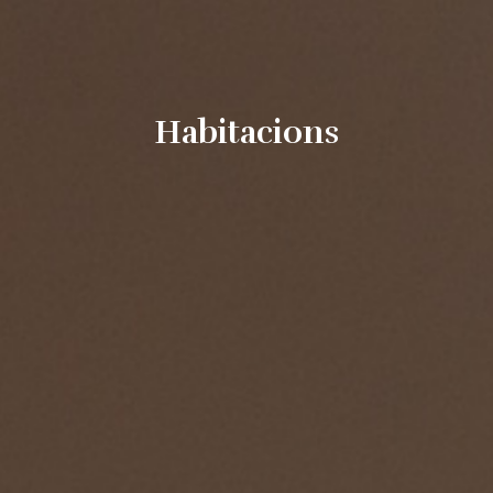
Omet
al
contingut
Habitacions