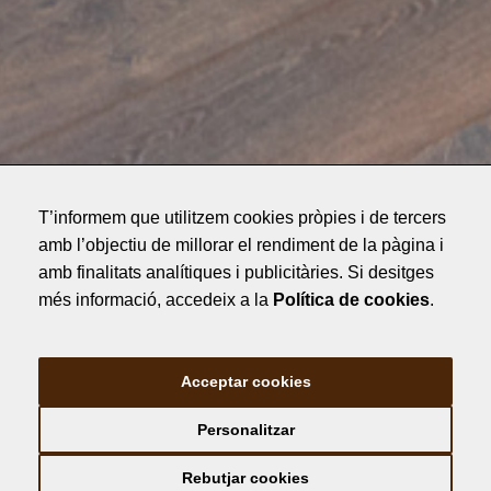
T’informem que utilitzem cookies pròpies i de tercers
amb l’objectiu de millorar el rendiment de la pàgina i
amb finalitats analítiques i publicitàries. Si desitges
més informació, accedeix a la
Política de cookies
.
Acceptar cookies
Personalitzar
Habitacions
Rebutjar cookies